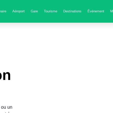
aire
Aéroport
Gare
Tourisme
Destinations
Événement
M
on
 ou un