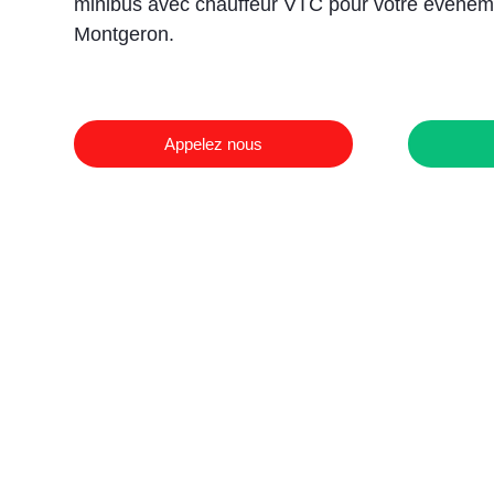
minibus avec chauffeur VTC pour votre événem
Montgeron.
Appelez nous