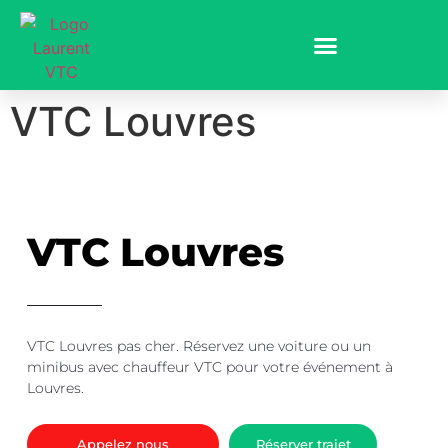
VTC Louvres
VTC Louvres
VTC Louvres
pas cher
. Réservez une voiture ou un
minibus avec chauffeur VTC pour votre événement à
Louvres.
Appelez nous
Réserver trajet