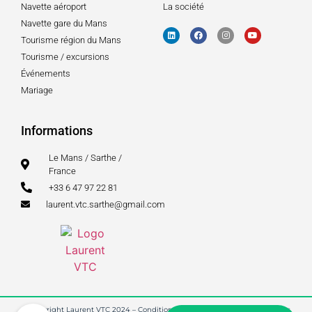
Navette aéroport
La société
Navette gare du Mans
Tourisme région du Mans
Tourisme / excursions
Événements
Mariage
Informations
Le Mans / Sarthe /
France
+33 6 47 97 22 81
laurent.vtc.sarthe@gmail.com
© Copyright Laurent VTC 2024 –
Conditions générales de ventes
–
Mentions