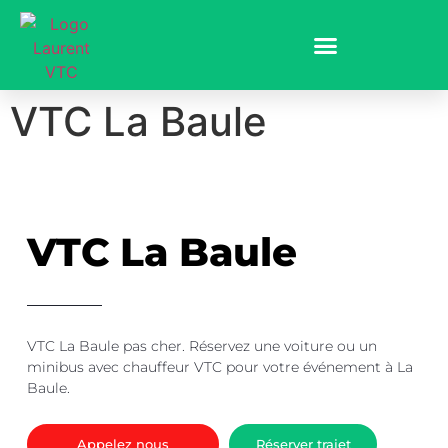
VTC La Baule
VTC La Baule
VTC La Baule
pas cher
. Réservez une voiture ou un
minibus avec chauffeur VTC pour votre événement à La
Baule.
Appelez nous
Réserver trajet