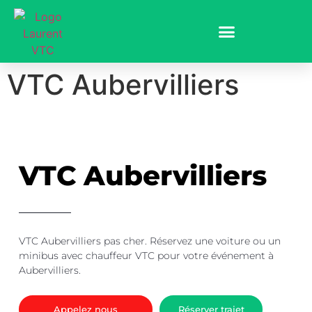
VTC Aubervilliers
VTC Aubervilliers
VTC Aubervilliers
pas cher
. Réservez une voiture ou un
minibus avec chauffeur VTC pour votre événement à
Aubervilliers.
Appelez nous
Réserver trajet