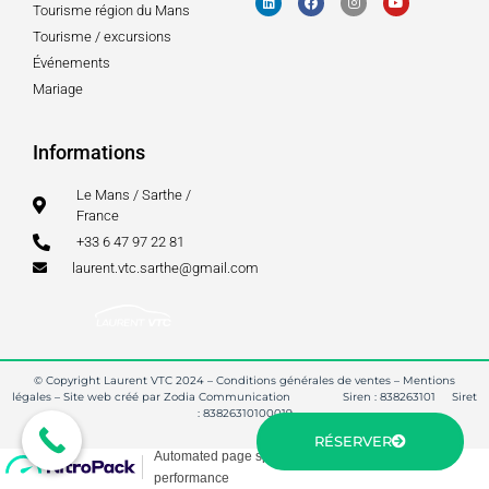
Tourisme région du Mans
Tourisme / excursions
Événements
Mariage
Informations
Le Mans / Sarthe /
France
+33 6 47 97 22 81
laurent.vtc.sarthe@gmail.com
© Copyright Laurent VTC 2024 –
Conditions générales de ventes
–
Mentions
légales
–
Site web créé par Zodia Communication
Siren : 838263101 Siret
: 83826310100019
RÉSERVER